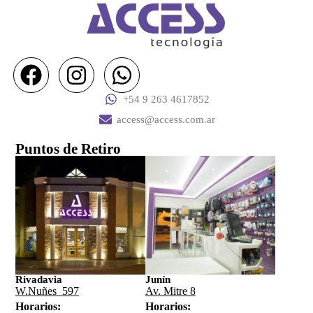
+54 9 263 4617852
access@access.com.ar
Puntos de Retiro
Rivadavia
Junín
W.Nuñes 597
Av. Mitre 8
Horarios:
Horarios: