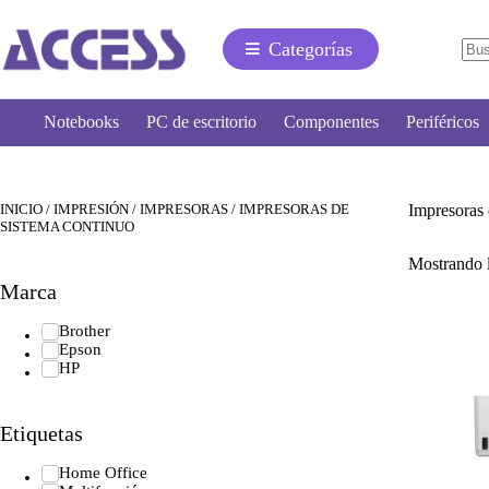
Categorías
Notebooks
PC de escritorio
Componentes
Periféricos
INICIO
/
IMPRESIÓN
/
IMPRESORAS
/ IMPRESORAS DE
Impresoras
SISTEMA CONTINUO
Mostrando l
Marca
Brother
Epson
HP
Etiquetas
Home Office