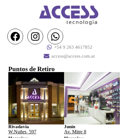
+54 9 263 4617852
access@access.com.ar
Puntos de Retiro
Rivadavia
Junín
W.Nuñes 597
Av. Mitre 8