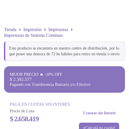
Tienda
Impresión
Impresoras
Impresoras de Sistema Continuo
Este producto se encuentra en nuestro centro de distribución, por lo
que posee una demora de 72 hs hábiles para retiro en tienda o envío.
MEJOR PRECIO 🔥 -10% OFF
$
2.392.577
Pagando con Transferencia Bancaria y/o Efectivo
PAGÁ EN CUOTAS SIN INTERÉS
Precio de Lista
3 cuotas sin Interés
$
2.658.419
¡Calculá tu cuota!