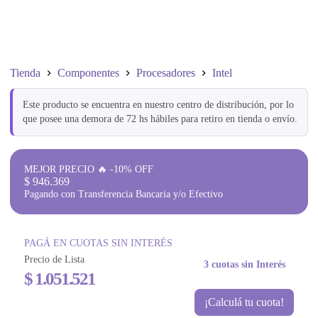
Tienda
Componentes
Procesadores
Intel
Este producto se encuentra en nuestro centro de distribución, por lo
que posee una demora de 72 hs hábiles para retiro en tienda o envío.
MEJOR PRECIO 🔥 -10% OFF
$
946.369
Pagando con Transferencia Bancaria y/o Efectivo
PAGÁ EN CUOTAS SIN INTERÉS
Precio de Lista
3 cuotas sin Interés
$
1.051.521
¡Calculá tu cuota!