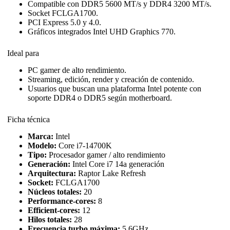
Compatible con DDR5 5600 MT/s y DDR4 3200 MT/s.
Socket FCLGA1700.
PCI Express 5.0 y 4.0.
Gráficos integrados Intel UHD Graphics 770.
Ideal para
PC gamer de alto rendimiento.
Streaming, edición, render y creación de contenido.
Usuarios que buscan una plataforma Intel potente con
soporte DDR4 o DDR5 según motherboard.
Ficha técnica
Marca:
Intel
Modelo:
Core i7-14700K
Tipo:
Procesador gamer / alto rendimiento
Generación:
Intel Core i7 14a generación
Arquitectura:
Raptor Lake Refresh
Socket:
FCLGA1700
Núcleos totales:
20
Performance-cores:
8
Efficient-cores:
12
Hilos totales:
28
Frecuencia turbo máxima:
5.6GHz