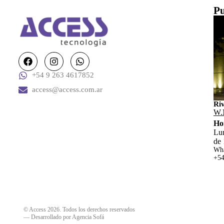
Pu
+54 9 263 4617852
access@access.com.ar
Ri
W.
Ho
Lun
de 
Wha
+54
© Access 2026. Todos los derechos reservados
—
Desarrollado por Agencia Sofá