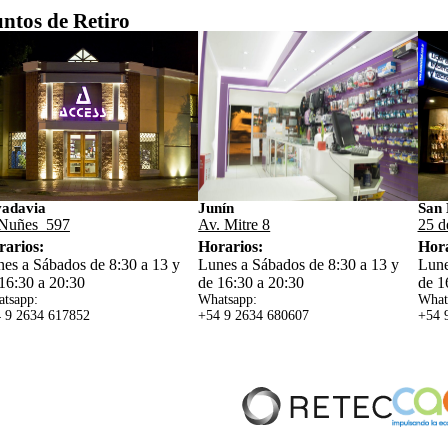
ntos de Retiro
vadavia
Junín
San 
Nuñes 597
Av. Mitre 8
25 d
rarios:
Horarios:
Hora
es a Sábados de 8:30 a 13 y
Lunes a Sábados de 8:30 a 13 y
Lune
16:30 a 20:30
de 16:30 a 20:30
de 1
tsapp:
Whatsapp:
What
 9 2634 617852
+54 9 2634 680607
+54 