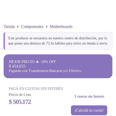
Tienda
Componentes
Motherboards
Este producto se encuentra en nuestro centro de distribución, por lo
que posee una demora de 72 hs hábiles para retiro en tienda o envío.
MEJOR PRECIO 🔥 -10% OFF
$
454.655
Pagando con Transferencia Bancaria y/o Efectivo
PAGÁ EN CUOTAS SIN INTERÉS
Precio de Lista
3 cuotas sin Interés
$
505.172
¡Calculá tu cuota!