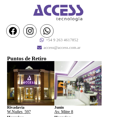
+54 9 263 4617852
access@access.com.ar
Puntos de Retiro
Rivadavia
Junín
W.Nuñes 597
Av. Mitre 8