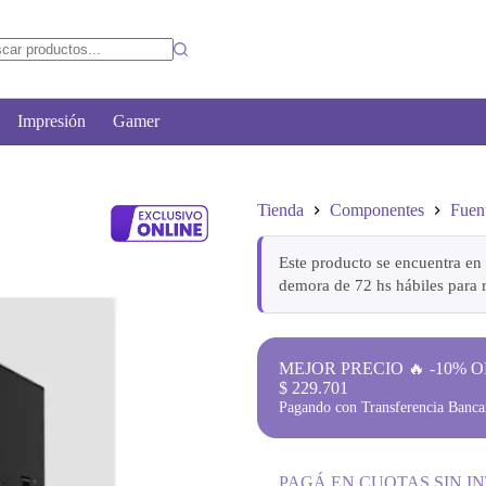
Impresión
Gamer
Tienda
Componentes
Fuen
Este producto se encuentra en 
demora de 72 hs hábiles para r
MEJOR PRECIO 🔥 -10% O
$
229.701
Pagando con Transferencia Bancar
PAGÁ EN CUOTAS SIN I