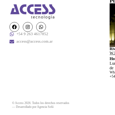
Pu
+54 9 263 4617852
access@access.com.ar
Ri
W.
Ho
Lun
de 
Wha
+54
© Access 2026. Todos los derechos reservados
—
Desarrollado por Agencia Sofá