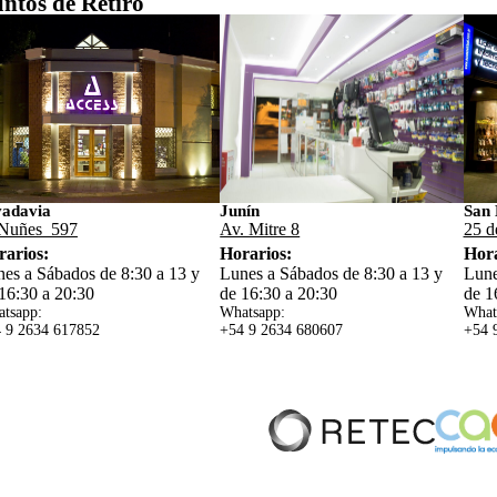
ntos de Retiro
vadavia
Junín
San 
Nuñes 597
Av. Mitre 8
25 d
rarios:
Horarios:
Hora
es a Sábados de 8:30 a 13 y
Lunes a Sábados de 8:30 a 13 y
Lune
16:30 a 20:30
de 16:30 a 20:30
de 1
tsapp:
Whatsapp:
What
 9 2634 617852
+54 9 2634 680607
+54 