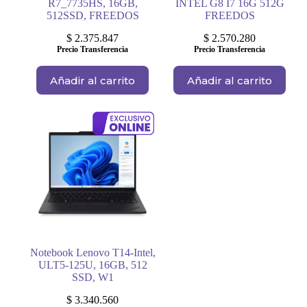
R7_7735HS, 16GB,
INTEL G8 I7 16G 512G
512SSD, FREEDOS
FREEDOS
$
2.375.847
$
2.570.280
Precio Transferencia
Precio Transferencia
Añadir al carrito
Añadir al carrito
Notebook Lenovo T14-Intel,
ULT5-125U, 16GB, 512
SSD, W1
$
3.340.560