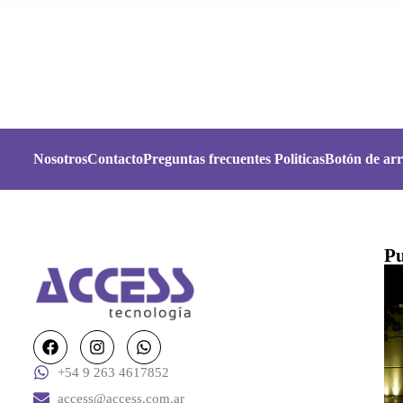
Nosotros
Contacto
Preguntas frecuentes
Politicas
Botón de arr
Pu
+54 9 263 4617852
access@access.com.ar