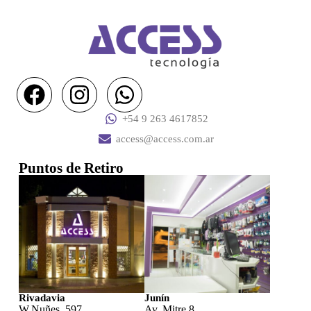
+54 9 263 4617852
access@access.com.ar
Puntos de Retiro
Rivadavia
Junín
W.Nuñes 597
Av. Mitre 8