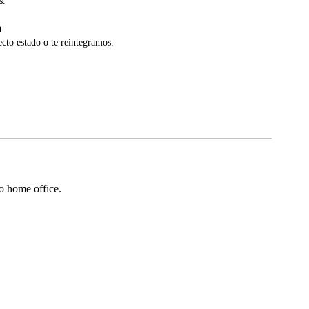
s.
a
ecto estado o te reintegramos.
o home office.