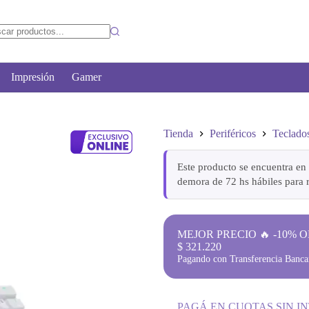
Impresión
Gamer
Tienda
Periféricos
Teclado
Este producto se encuentra en 
demora de 72 hs hábiles para r
MEJOR PRECIO 🔥 -10% O
$
321.220
Pagando con Transferencia Bancar
PAGÁ EN CUOTAS SIN I