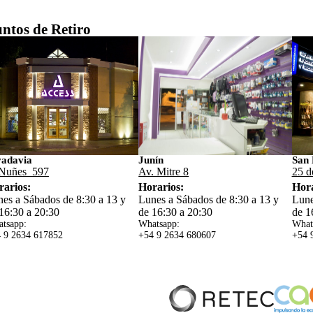
ntos de Retiro
vadavia
Junín
San 
Nuñes 597
Av. Mitre 8
25 d
rarios:
Horarios:
Hora
es a Sábados de 8:30 a 13 y
Lunes a Sábados de 8:30 a 13 y
Lune
16:30 a 20:30
de 16:30 a 20:30
de 1
tsapp:
Whatsapp:
What
 9 2634 617852
+54 9 2634 680607
+54 