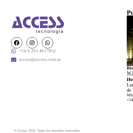
Pu
+54 9 263 4617852
access@access.com.ar
Ri
W.
Ho
Lun
de 
Wha
+54
© Access 2026. Todos los derechos reservados