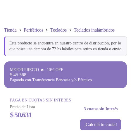
Tienda
Periféricos
Teclados
Teclados inalámbricos
Este producto se encuentra en nuestro centro de distribución, por lo
que posee una demora de 72 hs hábiles para retiro en tienda o envío.
MEJOR PRECIO 🔥 -10% OFF
$
45.568
Pagando con Transferencia Bancaria y/o Efectivo
PAGÁ EN CUOTAS SIN INTERÉS
Precio de Lista
3 cuotas sin Interés
$
50.631
¡Calculá tu cuota!