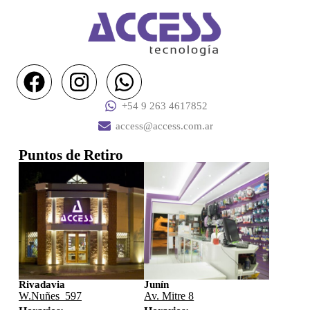
+54 9 263 4617852
access@access.com.ar
Puntos de Retiro
Rivadavia
Junín
W.Nuñes 597
Av. Mitre 8