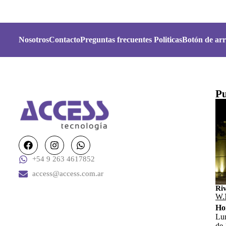
Nosotros
Contacto
Preguntas frecuentes
Politicas
Botón de arr
Pu
+54 9 263 4617852
access@access.com.ar
Ri
W.
Ho
Lun
de 