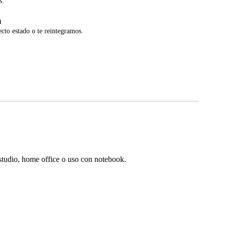
s.
a
ecto estado o te reintegramos.
estudio, home office o uso con notebook.