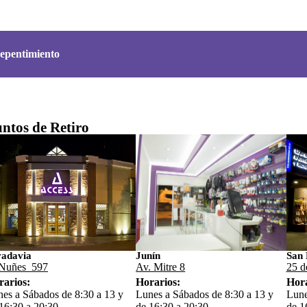
epentimiento
ntos de Retiro
vadavia
Junín
San 
Nuñes 597
Av. Mitre 8
25 d
rarios:
Horarios:
Hora
es a Sábados de 8:30 a 13 y
Lunes a Sábados de 8:30 a 13 y
Lune
16:30 a 20:30
de 16:30 a 20:30
de 1