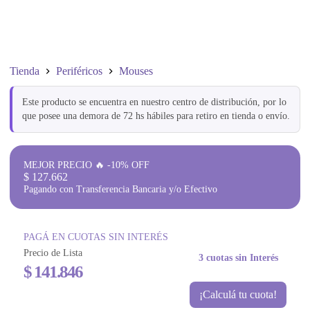
Tienda
Periféricos
Mouses
Este producto se encuentra en nuestro centro de distribución, por lo
que posee una demora de 72 hs hábiles para retiro en tienda o envío.
MEJOR PRECIO 🔥 -10% OFF
$
127.662
Pagando con Transferencia Bancaria y/o Efectivo
PAGÁ EN CUOTAS SIN INTERÉS
Precio de Lista
3 cuotas sin Interés
$
141.846
¡Calculá tu cuota!