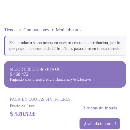
Tienda
Componentes
Motherboards
Este producto se encuentra en nuestro centro de distribución, por lo
que posee una demora de 72 hs hábiles para retiro en tienda o envío.
MEJOR PRECIO 🔥 -10% OFF
$
468.472
Pagando con Transferencia Bancaria y/o Efectivo
PAGÁ EN CUOTAS SIN INTERÉS
Precio de Lista
3 cuotas sin Interés
$
520.524
¡Calculá tu cuota!