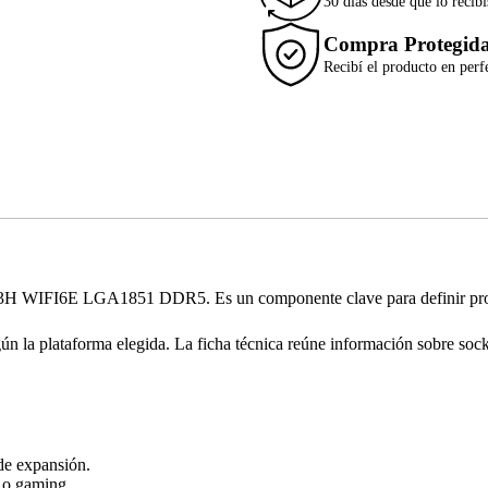
30 días desde que lo recibí
Compra Protegid
Recibí el producto en perf
WIFI6E LGA1851 DDR5. Es un componente clave para definir proces
gún la plataforma elegida. La ficha técnica reúne información sobre soc
de expansión.
d o gaming.