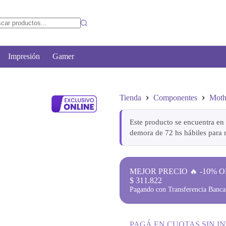
Impresión
Gamer
Tienda
Componentes
Moth
Este producto se encuentra en 
demora de 72 hs hábiles para r
MEJOR PRECIO 🔥 -10% O
$
311.822
Pagando con Transferencia Bancar
PAGÁ EN CUOTAS SIN I