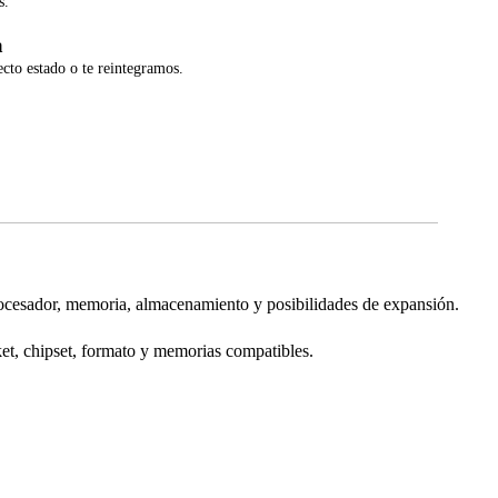
s.
a
ecto estado o te reintegramos.
ador, memoria, almacenamiento y posibilidades de expansión.
ket, chipset, formato y memorias compatibles.