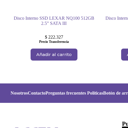
Disco Interno SSD LEXAR NQ100 512GB
Disco Int
2.5” SATA III
$
222.327
Precio Transferencia
Añadir al carrito
Nosotros
Contacto
Preguntas frecuentes
Politicas
Botón de arr
Pu