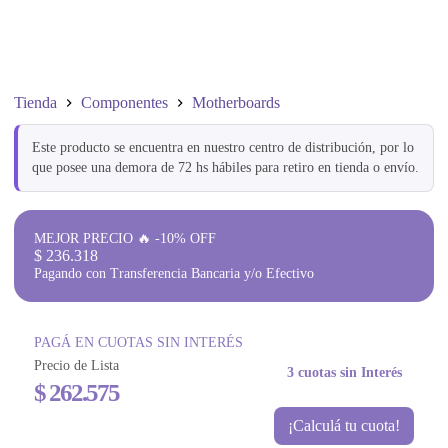
Tienda
Componentes
Motherboards
Este producto se encuentra en nuestro centro de distribución, por lo
que posee una demora de 72 hs hábiles para retiro en tienda o envío.
MEJOR PRECIO 🔥 -10% OFF
$
236.318
Pagando con Transferencia Bancaria y/o Efectivo
PAGÁ EN CUOTAS SIN INTERÉS
Precio de Lista
3 cuotas sin Interés
$
262.575
¡Calculá tu cuota!