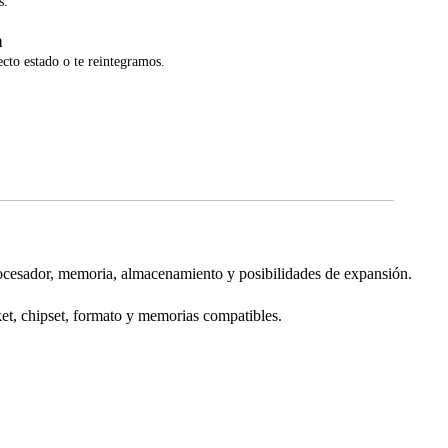
s.
a
ecto estado o te reintegramos.
dor, memoria, almacenamiento y posibilidades de expansión.
ket, chipset, formato y memorias compatibles.