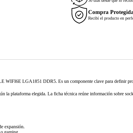
30 días desde que lo recibí
Compra Protegid
Recibí el producto en perf
IFI6E LGA1851 DDR5. Es un componente clave para definir procesa
gún la plataforma elegida. La ficha técnica reúne información sobre soc
de expansión.
d o gaming.