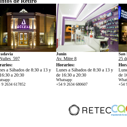
ntos de Retiro
vadavia
Junín
San 
Nuñes 597
Av. Mitre 8
25 d
rarios:
Horarios:
Hora
es a Sábados de 8:30 a 13 y
Lunes a Sábados de 8:30 a 13 y
Lune
16:30 a 20:30
de 16:30 a 20:30
de 1
tsapp:
Whatsapp:
What
 9 2634 617852
+54 9 2634 680607
+54 