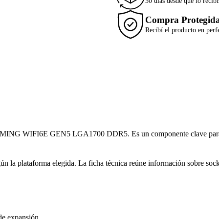
30 días desde que lo recibí
Compra Protegid
Recibí el producto en perf
NG WIFI6E GEN5 LGA1700 DDR5. Es un componente clave para defin
gún la plataforma elegida. La ficha técnica reúne información sobre soc
de expansión.