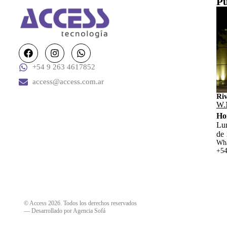
Pu
+54 9 263 4617852
access@access.com.ar
Ri
W.
Ho
Lun
de 
Wha
+54
© Access 2026. Todos los derechos reservados
—
Desarrollado por Agencia Sofá