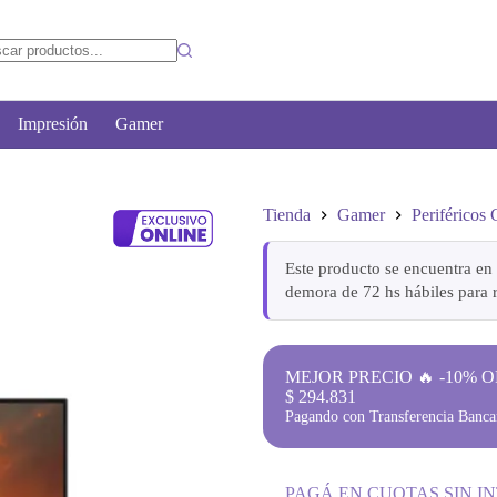
Impresión
Gamer
Tienda
Gamer
Periféricos
Este producto se encuentra en 
demora de 72 hs hábiles para r
MEJOR PRECIO 🔥 -10% O
$
294.831
Pagando con Transferencia Bancar
PAGÁ EN CUOTAS SIN I