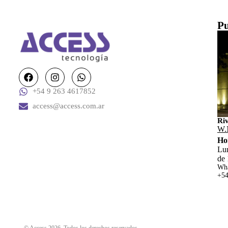
Pu
+54 9 263 4617852
access@access.com.ar
Ri
W.
Ho
Lun
de 
Wha
+54
© Access 2026. Todos los derechos reservados