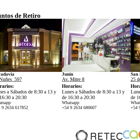
ntos de Retiro
vadavia
Junín
San 
Nuñes 597
Av. Mitre 8
25 d
rarios:
Horarios:
Hora
es a Sábados de 8:30 a 13 y
Lunes a Sábados de 8:30 a 13 y
Lune
16:30 a 20:30
de 16:30 a 20:30
de 1
tsapp:
Whatsapp:
What
 9 2634 617852
+54 9 2634 680607
+54 