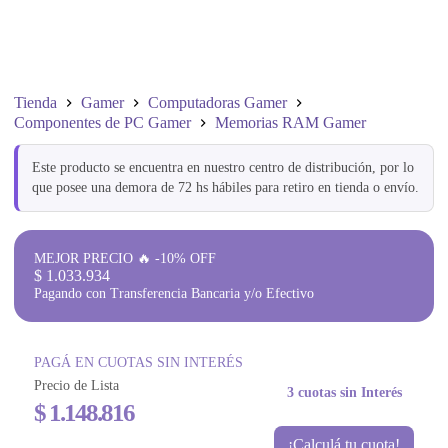
Tienda
Gamer
Computadoras Gamer
Componentes de PC Gamer
Memorias RAM Gamer
Este producto se encuentra en nuestro centro de distribución, por lo
que posee una demora de 72 hs hábiles para retiro en tienda o envío.
MEJOR PRECIO 🔥 -10% OFF
$
1.033.934
Pagando con Transferencia Bancaria y/o Efectivo
PAGÁ EN CUOTAS SIN INTERÉS
Precio de Lista
3 cuotas sin Interés
$
1.148.816
¡Calculá tu cuota!