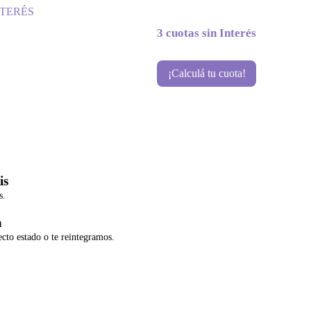
NTERÉS
3 cuotas sin Interés
¡Calculá tu cuota!
is
s.
a
ecto estado o te reintegramos.