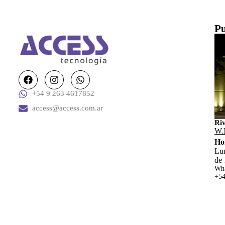
Pu
+54 9 263 4617852
access@access.com.ar
Ri
W.
Ho
Lun
de 
Wha
+54