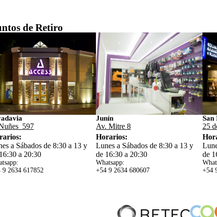
ntos de Retiro
vadavia
Junín
San 
Nuñes 597
Av. Mitre 8
25 d
rarios:
Horarios:
Hora
es a Sábados de 8:30 a 13 y
Lunes a Sábados de 8:30 a 13 y
Lune
16:30 a 20:30
de 16:30 a 20:30
de 1
tsapp:
Whatsapp:
What
 9 2634 617852
+54 9 2634 680607
+54 