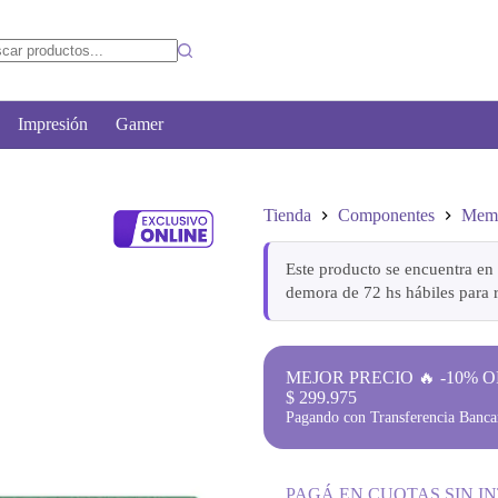
Impresión
Gamer
Tienda
Componentes
Mem
Este producto se encuentra en 
demora de 72 hs hábiles para r
MEJOR PRECIO 🔥 -10% O
$
299.975
Pagando con Transferencia Bancar
PAGÁ EN CUOTAS SIN I