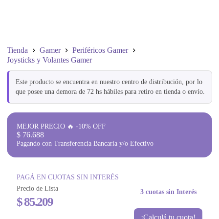
Tienda
Gamer
Periféricos Gamer
Joysticks y Volantes Gamer
Este producto se encuentra en nuestro centro de distribución, por lo
que posee una demora de 72 hs hábiles para retiro en tienda o envío.
MEJOR PRECIO 🔥 -10% OFF
$
76.688
Pagando con Transferencia Bancaria y/o Efectivo
PAGÁ EN CUOTAS SIN INTERÉS
Precio de Lista
3 cuotas sin Interés
$
85.209
¡Calculá tu cuota!