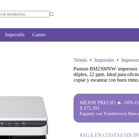
Impresión
Gamer
Tienda
Impresión
Impresor
Pantum BM2300NW: impresora lás
dúplex, 22 ppm. Ideal para oficin
copiar y escanear con buen ritmo
MEJOR PRECIO 🔥 -10% O
$
275.391
Pagando con Transferencia Bancar
PAGÁ EN CUOTAS SIN I