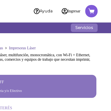
Ayuda
Ingresar
Servicios
as
Impresoras Láser
er, multifunción, monocromática, con Wi-Fi + Ethernet,
as, comercios y equipos de trabajo que necesitan imprimir,
.
FF
ia y/o Efectivo
NTERÉS