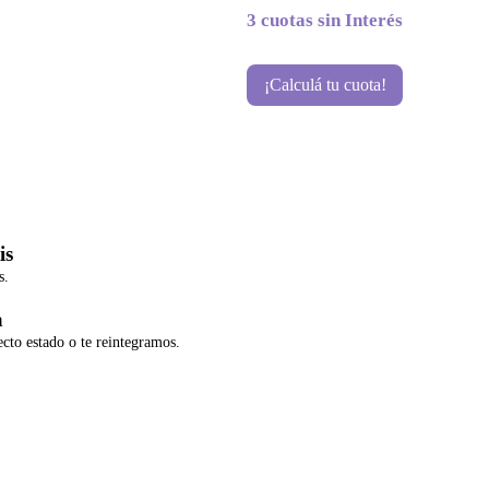
3 cuotas sin Interés
¡Calculá tu cuota!
is
s.
a
ecto estado o te reintegramos.