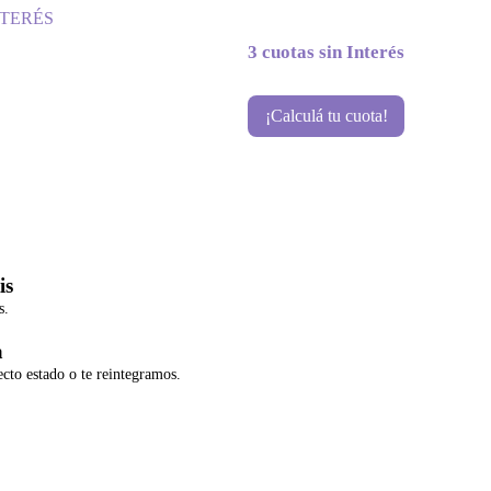
NTERÉS
3 cuotas sin Interés
¡Calculá tu cuota!
is
s.
a
ecto estado o te reintegramos.