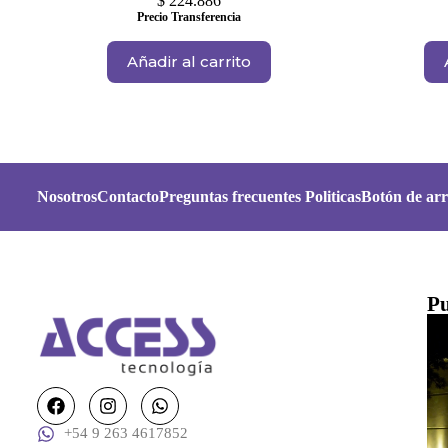
$
224.886
Precio Transferencia
Añadir al carrito
Nosotros
Contacto
Preguntas frecuentes
Politicas
Botón de arr
Pu
+54 9 263 4617852