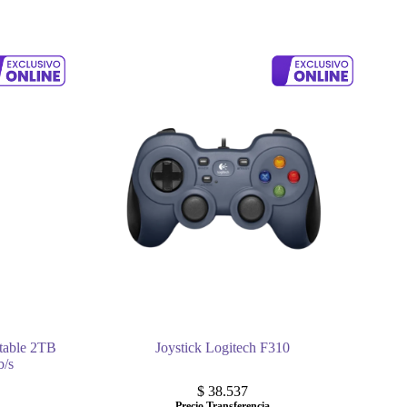
table 2TB
Joystick Logitech F310
b/s
$
38.537
Precio Transferencia