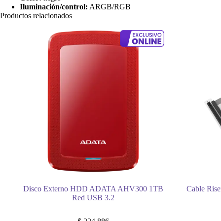
Iluminación/control:
ARGB/RGB
Productos relacionados
Disco Externo HDD ADATA AHV300 1TB
Cable Rise
Red USB 3.2