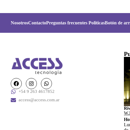
Nosotros
Contacto
Preguntas frecuentes
Politicas
Botón de arr
Pu
+54 9 263 4617852
access@access.com.ar
Ri
W.
Ho
Lun
de 