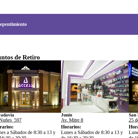
epentimiento
ntos de Retiro
vadavia
Junín
San 
Nuñes 597
Av. Mitre 8
25 d
rarios:
Horarios:
Hora
es a Sábados de 8:30 a 13 y
Lunes a Sábados de 8:30 a 13 y
Lune
16:30 a 20:30
de 16:30 a 20:30
de 1