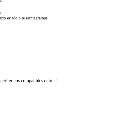
s.
a
ecto estado o te reintegramos.
riféricos compatibles entre sí.