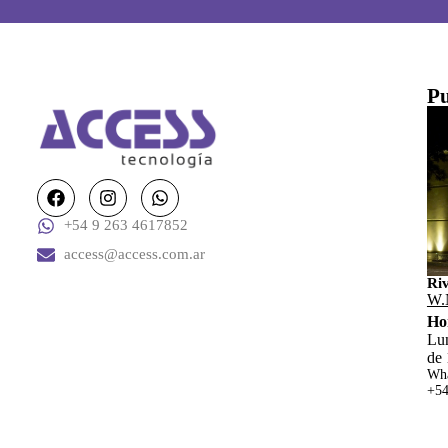
Pu
+54 9 263 4617852
access@access.com.ar
Ri
W.
Ho
Lun
de 
Wha
+54