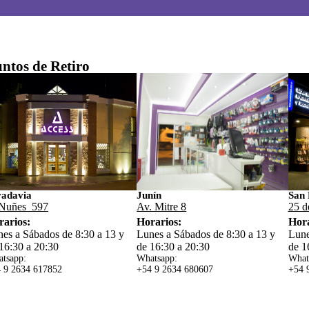
ntos de Retiro
vadavia
Junín
San 
Nuñes 597
Av. Mitre 8
25 d
rarios:
Horarios:
Hora
es a Sábados de 8:30 a 13 y
Lunes a Sábados de 8:30 a 13 y
Lune
16:30 a 20:30
de 16:30 a 20:30
de 1
tsapp:
Whatsapp:
What
 9 2634 617852
+54 9 2634 680607
+54 