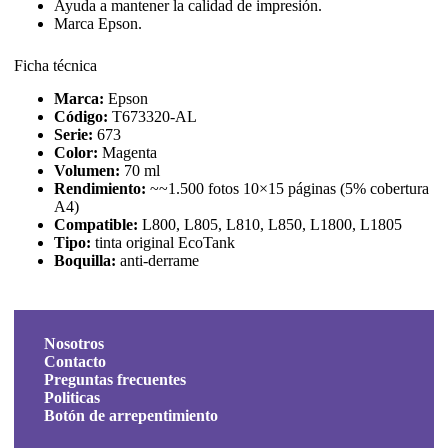
Ayuda a mantener la calidad de impresión.
Marca Epson.
Ficha técnica
Marca:
Epson
Código:
T673320-AL
Serie:
673
Color:
Magenta
Volumen:
70 ml
Rendimiento:
~~1.500 fotos 10×15 páginas (5% cobertura
A4)
Compatible:
L800, L805, L810, L850, L1800, L1805
Tipo:
tinta original EcoTank
Boquilla:
anti-derrame
Nosotros
Contacto
Preguntas frecuentes
Politicas
Botón de arrepentimiento