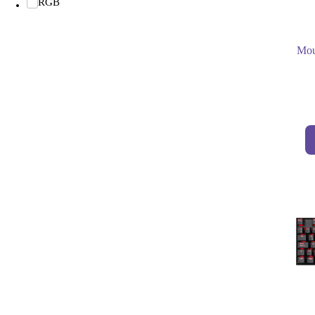
RGB
Mou