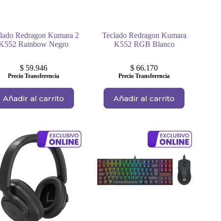
lado Redragon Kumara 2
Teclado Redragon Kumara
K552 Rainbow Negro
K552 RGB Blanco
$
59.946
$
66.170
Precio Transferencia
Precio Transferencia
Añadir al carrito
Añadir al carrito