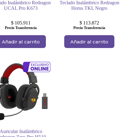
ado Inalámbrico Redragon
Teclado Inalámbrico Redragon
UCAL Pro K673
Horus TKL Negro
$
105.911
$
113.872
Precio Transferencia
Precio Transferencia
Añadir al carrito
Añadir al carrito
Auricular Inalámbrico
edragon Zeus Pro H510