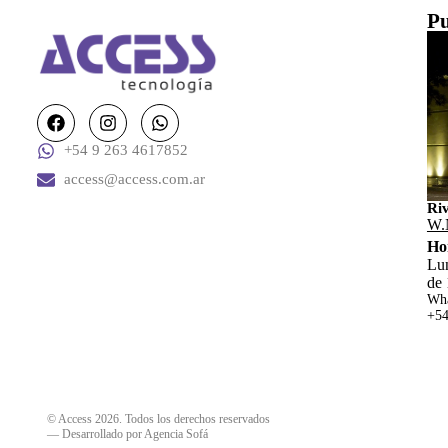
Pu
+54 9 263 4617852
access@access.com.ar
Ri
W.
Ho
Lun
de 
Wha
+54
© Access 2026. Todos los derechos reservados
—
Desarrollado por Agencia Sofá