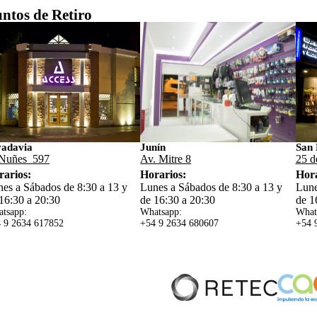
ntos de Retiro
vadavia
Junín
San 
Nuñes 597
Av. Mitre 8
25 d
rarios:
Horarios:
Hora
es a Sábados de 8:30 a 13 y
Lunes a Sábados de 8:30 a 13 y
Lune
16:30 a 20:30
de 16:30 a 20:30
de 1
tsapp:
Whatsapp:
What
 9 2634 617852
+54 9 2634 680607
+54 